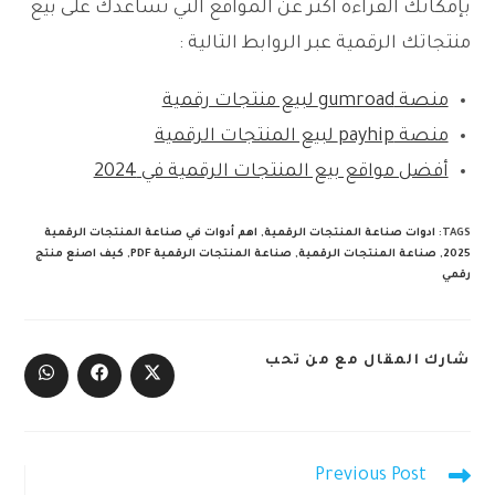
بإمكانك القراءة اكثر عن المواقع التي تساعدك على بيع
منتجاتك الرقمية عبر الروابط التالية :
منصة gumroad لبيع منتجات رقمية
منصة payhip لبيع المنتجات الرقمية
أفضل مواقع بيع المنتجات الرقمية في 2024
TAGS
:
ادوات صناعة المنتجات الرقمية
,
اهم أدوات في صناعة المنتجات الرقمية
2025
,
صناعة المنتجات الرقمية
,
صناعة المنتجات الرقمية PDF
,
كيف اصنع منتج
رقمي
SHARE
شارك المقال مع من تحب
THIS
Opens
Opens
Opens
CONTENT
in
in
in
a
a
a
new
new
new
window
window
window
Previous Post
Read
more