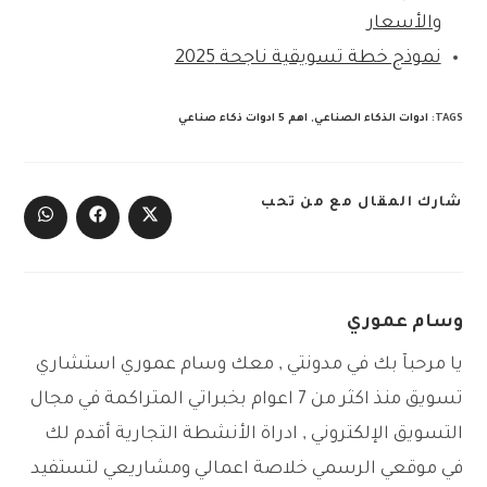
والأسعار
نموذج خطة تسويقية ناجحة 2025
TAGS
:
ادوات الذكاء الصناعي
,
اهم 5 ادوات ذكاء صناعي
SHARE
شارك المقال مع من تحب
THIS
Opens
Opens
Opens
CONTENT
in
in
in
a
a
a
new
new
new
window
window
window
وسام عموري
يا مرحبآ بك في مدونتي , معك وسام عموري استشاري
تسويق منذ اكثر من 7 اعوام بخبراتي المتراكمة في مجال
التسويق الإلكتروني , ادراة الأنشطة التجارية أقدم لك
في موقعي الرسمي خلاصة اعمالي ومشاريعي لتستفيد