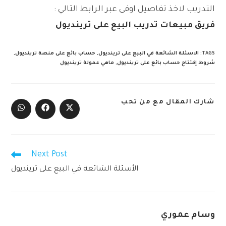
التدريب لاخذ تفاصيل اوفى عبر الرابط التالي :
فريق مبيعات تدريب البيع على ترينديول
TAGS
:
الاسئلة الشائعة في البيع على ترينديول
,
حساب بائع على منصة ترينديول
,
شروط إفتتاح حساب بائع على ترينديول
,
ماهي عمولة ترينديول
SHARE
شارك المقال مع من تحب
THIS
Opens
Opens
Opens
CONTENT
in
in
in
a
a
a
new
new
new
window
window
window
Next Post
Read
more
الأسئلة الشائعة في البيع على ترينديول
articles
وسام عموري