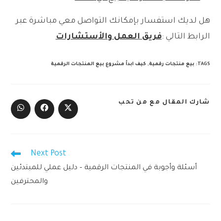
هل لديك استفسار بإمكانك التواصل معي مباشرة عبر
الرابط التالي :
فريق العمل والأستشارات
TAGS
:
بيع منتجات رقمية
,
كيف ابدأ مشروع بيع المنتجات الرقمية
SHARE
شارك المقال مع من تحب
THIS
Opens
Opens
Opens
CONTENT
in
in
in
a
a
a
new
new
new
window
window
window
Next Post
Read
more
أسئلة وأجوبة في المنتجات الرقمية – دليل عملي للمبتدئين
articles
والمحترفين