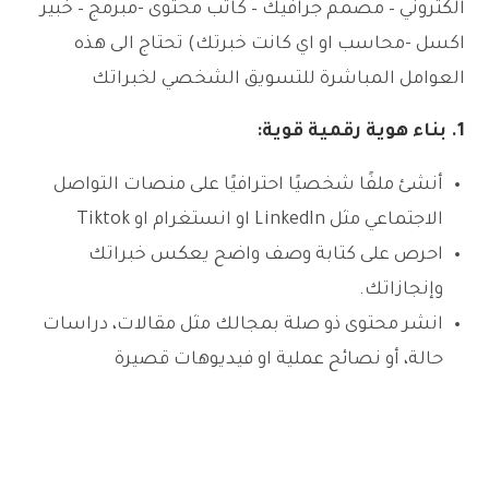
الكتروني – مصمم جرافيك – كاتب محتوى -مبرمج – خبير
اكسل -محاسب او اي كانت خبرتك) تحتاج الى هذه
العوامل المباشرة للتسويق الشخصي لخبراتك
1. بناء هوية رقمية قوية:
أنشئ ملفًا شخصيًا احترافيًا على منصات التواصل
الاجتماعي مثل LinkedIn او انستغرام او Tiktok
احرص على كتابة وصف واضح يعكس خبراتك
وإنجازاتك.
انشر محتوى ذو صلة بمجالك مثل مقالات، دراسات
حالة، أو نصائح عملية او فيديوهات قصيرة