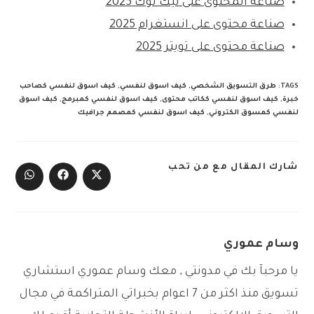
صناعة المحتوى على تيك توك 2025
صناعة محتوى على انستغرام 2025
صناعة محتوى على تويتر 2025
TAGS
:
طرق التسويق الشخصي
,
كيف اسوق لنفسي
,
كيف اسوق لنفسي كصاحب
خبرة
,
كيف اسوق لنفسي ككاتب محتوى
,
كيف اسوق لنفسي كمبرمج
,
كيف اسوق
لنفسي كمسوق الكتروني
,
كيف اسوق لنفسي كمصمم جرافيك
SHARE
شارك المقال مع من تحب
THIS
Opens
Opens
Opens
CONTENT
in
in
in
a
a
a
new
new
new
window
window
window
وسام عموري
يا مرحبآ بك في مدونتي , معك وسام عموري استشاري
تسويق منذ اكثر من 7 اعوام بخبراتي المتراكمة في مجال