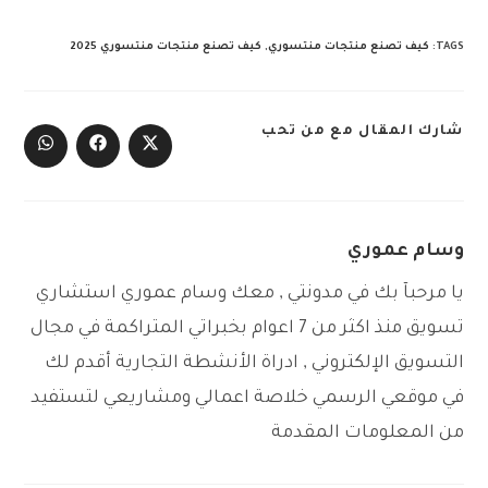
TAGS
:
كيف تصنع منتجات منتسوري
,
كيف تصنع منتجات منتسوري 2025
SHARE
شارك المقال مع من تحب
THIS
Opens
Opens
Opens
CONTENT
in
in
in
a
a
a
new
new
new
window
window
window
وسام عموري
يا مرحبآ بك في مدونتي , معك وسام عموري استشاري
تسويق منذ اكثر من 7 اعوام بخبراتي المتراكمة في مجال
التسويق الإلكتروني , ادراة الأنشطة التجارية أقدم لك
في موقعي الرسمي خلاصة اعمالي ومشاريعي لتستفيد
من المعلومات المقدمة