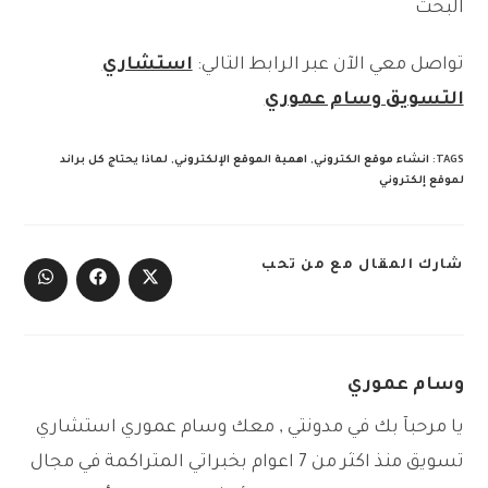
البحث
تواصل معي الآن عبر الرابط التالي:
استشاري
التسويق وسام عموري
TAGS
:
انشاء موقع الكتروني
,
اهمية الموقع الإلكتروني
,
لماذا يحتاج كل براند
لموقع إلكتروني
SHARE
شارك المقال مع من تحب
THIS
Opens
Opens
Opens
CONTENT
in
in
in
a
a
a
new
new
new
window
window
window
وسام عموري
يا مرحبآ بك في مدونتي , معك وسام عموري استشاري
تسويق منذ اكثر من 7 اعوام بخبراتي المتراكمة في مجال