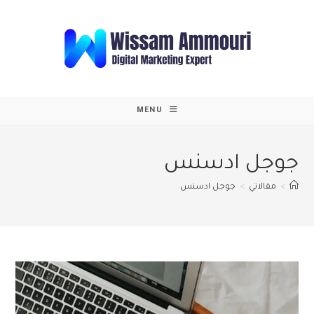
Ski
t
conten
MENU
جوجل ادسنس
>
مقالاتي
>
جوجل ادسنس