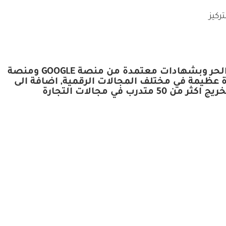
ركيز
وسام عموري استشاري تسويق ومبيعات بخبرة تزيد عن 5 سنوات في مجال التسويق الشخصي والعمل الحر وبشهادات معتمدة من منصة GOOGLE ومنصة
 اكتسبت منها خبرة عظيمة في مختلف المجالات الرقمية, اضافة الى
اعمالي وتجاربي الخاصة في مجلات العمل الحر والتجارة الإلكترونية والتسويق , استطعت في أخر سنتين تخريج اكثر من 50 متدرب في مجالات التجارة