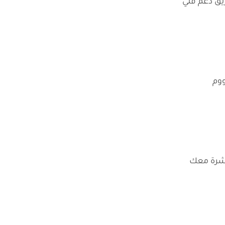
يق دعم فني
ووم
اشرة معك